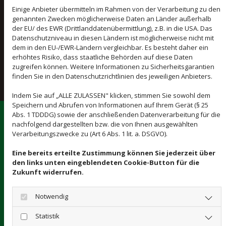
Einige Anbieter übermitteln im Rahmen von der Verarbeitung zu den
Schreiben Sie uns gerne auch eine Nachricht um
genannten Zwecken möglicherweise Daten an Länder außerhalb
einen Rückruf zu erhalten- Vermerken Sie dafür
der EU/ des EWR (Drittlanddatenübermittlung), z.B. in die USA. Das
Datenschutzniveau in diesen Ländern ist möglicherweise nicht mit
bitte einfach Ihr Anliegen sowie Ihre
dem in den EU-/EWR-Ländern vergleichbar. Es besteht daher ein
Telefonnummer unten im Formular und wir
erhöhtes Risiko, dass staatliche Behörden auf diese Daten
zugreifen können. Weitere Informationen zu Sicherheitsgarantien
melden uns so schnell wie möglich bei Ihnen
finden Sie in den Datenschutzrichtlinien des jeweiligen Anbieters.
zurück.
Indem Sie auf „ALLE ZULASSEN" klicken, stimmen Sie sowohl dem
Speichern und Abrufen von Informationen auf Ihrem Gerät (§ 25
Abs. 1 TDDDG) sowie der anschließenden Datenverarbeitung für die
T
Sende Sie uns eine Nachricht:
nachfolgend dargestellten bzw. die von Ihnen ausgewählten
Verarbeitungszwecke zu (Art 6 Abs. 1 lit. a. DSGVO).
E
Eine bereits erteilte Zustimmung können Sie jederzeit über
den links unten eingeblendeten Cookie-Button für die
Vorname
Zukunft widerrufen.
Mo
Notwendig
Statistik
Nachname *